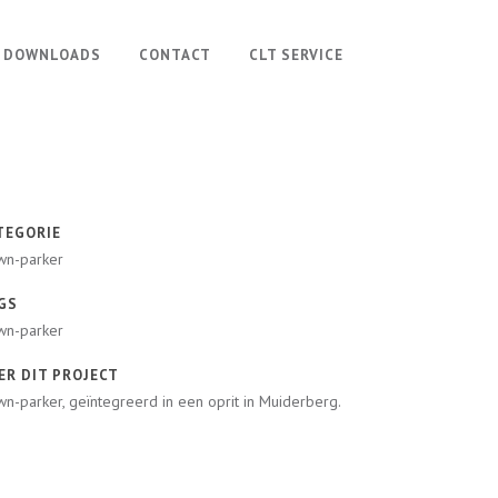
DOWNLOADS
CONTACT
CLT SERVICE
TEGORIE
wn-parker
GS
wn-parker
ER DIT PROJECT
n-parker, geïntegreerd in een oprit in Muiderberg.