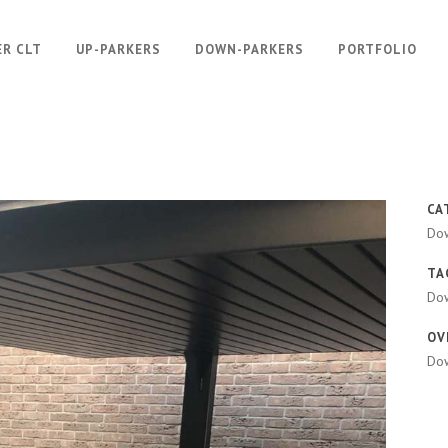
ER CLT
UP-PARKERS
DOWN-PARKERS
PORTFOLIO
CA
Do
TA
Do
OV
Dow