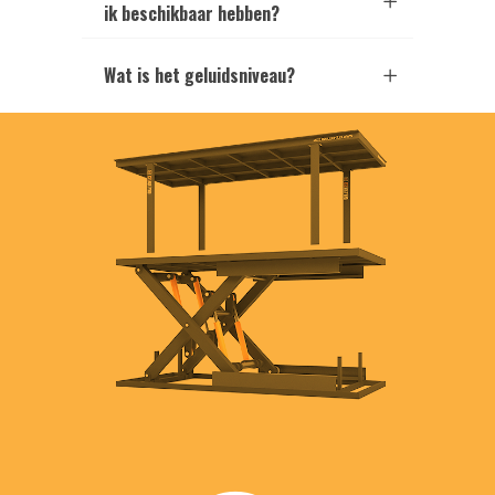
ik beschikbaar hebben?
Wat is het geluidsniveau?