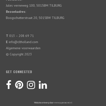
Jules verneweg 100, 5015BM TILBURG
Bezoekadres:
Boogschutterstraat 20, 5015BW TILBURG
T
013 – 208 69 71
E
info@cltholland.com
Algemene voorwaarden
© Copyright 2023
GET CONNECTED
Website ontwerp door
www.supersecret.nl