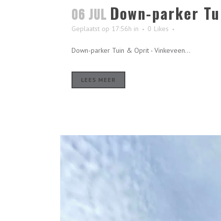
Down-parker Tu
06 jul
Geplaatst op 17:56h
in
0
Likes
Down-parker Tuin & Oprit - Vinkeveen...
LEES MEER