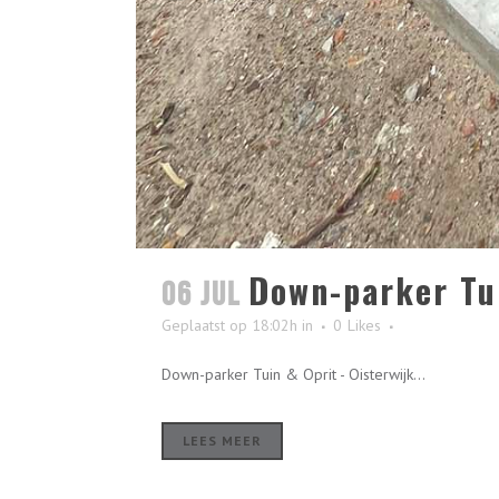
Down-parker Tui
06 jul
Geplaatst op 18:02h
in
0
Likes
Down-parker Tuin & Oprit - Oisterwijk...
LEES MEER